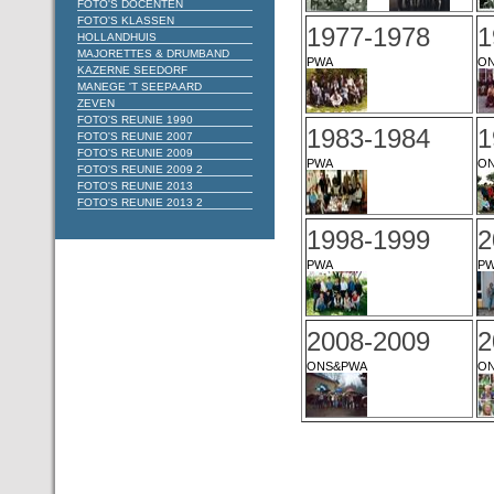
FOTO'S DOCENTEN
FOTO'S KLASSEN
1977-1978
1
HOLLANDHUIS
MAJORETTES & DRUMBAND
PWA
O
KAZERNE SEEDORF
MANEGE 'T SEEPAARD
ZEVEN
FOTO'S REUNIE 1990
1983-1984
1
FOTO'S REUNIE 2007
FOTO'S REUNIE 2009
PWA
O
FOTO'S REUNIE 2009 2
FOTO'S REUNIE 2013
FOTO'S REUNIE 2013 2
1998-1999
2
PWA
P
2008-2009
2
ONS&PWA
O