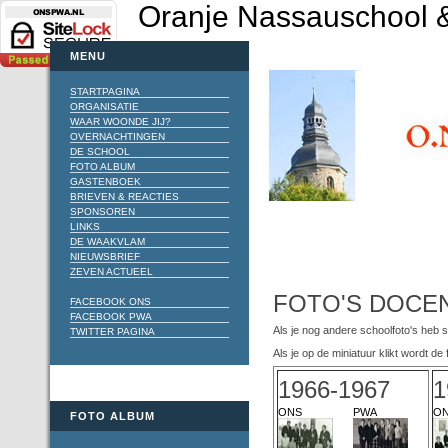
Oranje Nassauschool &
MENU
STARTPAGINA
ORGANISATIE
WAAR WOONDE JIJ?
OVERNACHTINGEN
DE SCHOOL
FOTO ALBUM
GASTENBOEK
BRIEVEN & REACTIES
SPONSOREN
LINKS
DE WAAKVLAM
NIEUWSBRIEF
ZEVEN ACTUEEL
FOTO'S DOCE
FACEBOOK ONS
FACEBOOK PWA
Als je nog andere schoolfoto's heb 
TWITTER PAGINA
Als je op de miniatuur klikt wordt 
1966-1967
1
ONS
PWA
O
FOTO ALBUM