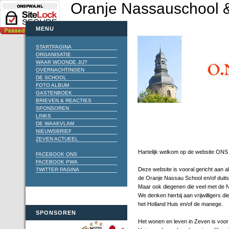
Oranje Nassauschool &
MENU
STARTPAGINA
ORGANISATIE
WAAR WOONDE JIJ?
OVERNACHTINGEN
DE SCHOOL
FOTO ALBUM
GASTENBOEK
BRIEVEN & REACTIES
SPONSOREN
LINKS
DE WAAKVLAM
NIEUWSBRIEF
ZEVEN ACTUEEL
Hartelijk welkom op de website ON
FACEBOOK ONS
FACEBOOK PWA
Deze website is vooral gericht aan a
TWITTER PAGINA
de Oranje Nassau School en/of duits
Maar ook diegenen die veel met de
We denken hierbij aan vrijwilligers d
het Holland Huis en/of de manege.
SPONSOREN
Het wonen en leven in Zeven is voor 