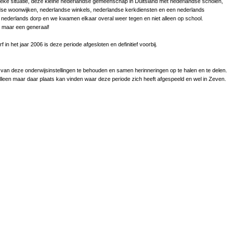
ieke situatie, deze kleine nederlandse gemeenschap in Duitsland met nederlandse scholen,
dse woonwijken, nederlandse winkels, nederlandse kerkdiensten en een nederlands
in nederlands dorp en we kwamen elkaar overal weer tegen en niet alleen op school.
maar een generaal!
in het jaar 2006 is deze periode afgesloten en definitief voorbij.
 van deze onderwijsinstellingen te behouden en samen herinneringen op te halen en te delen.
lleen maar daar plaats kan vinden waar deze periode zich heeft afgespeeld en wel in Zeven.