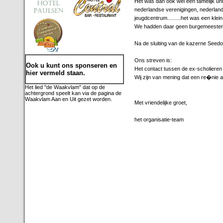
Het was dan ook wel een tamelijk un
nederlandse verenigingen, nederlan
jeugdcentrum.........het was een kle
We hadden daar geen burgemeester 
Na de sluiting van de kazerne Seedorf 
Ons streven is:
Ook u kunt ons sponseren en
Het contact tussen de ex-scholieren
hier vermeld staan.
Wij zijn van mening dat een re�nie a
Het lied "de Waakvlam" dat op de
achtergrond speelt kan via de pagina de
Waakvlam Aan en Uit gezet worden.
Met vriendelijke groet,
het organisatie-team